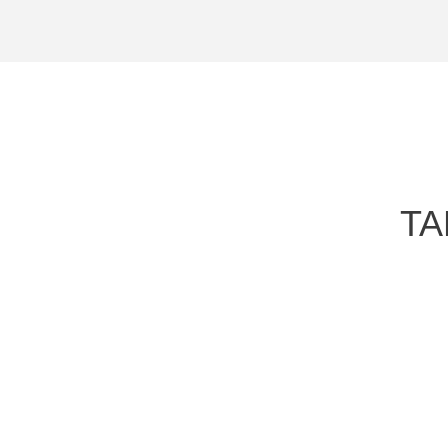
TA
Bandeja rectangular gigante
Ver producto